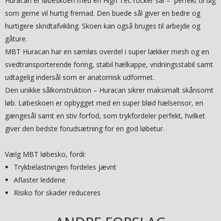
Huracan er løbeskoen med en High Tec rocker sål – perfekt til dig
som gerne vil hurtig fremad. Den buede sål giver en bedre og
hurtigere skridtafvikling. Skoen kan også bruges til arbejde og
gåture.
MBT Huracan har en sømløs overdel i super lækker mesh og en
svedtransporterende foring, stabil hælkappe, vridningsstabil samt
udtagelig indersål som er anatomisk udformet.
Den unikke sålkonstruktion – Huracan sikrer maksimalt skånsomt
løb. Løbeskoen er opbygget med en super blød hælsensor, en
gængesål samt en stiv forfod, som trykfordeler perfekt, hvilket
giver den bedste forudsætning for en god løbetur.
Vælg MBT løbesko, fordi:
Trykbelastningen fordeles jævnt
Aflaster leddene
Risiko for skader reduceres