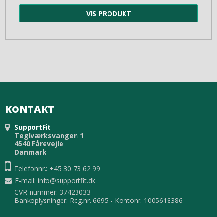
VIS PRODUKT
KONTAKT
SupportFit
Teglværksvangen 1
4540 Fårevejle
Danmark
Telefonnr.: +45 30 73 62 99
E-mail
:
info@supportfit.dk
CVR-nummer: 37423033
Bankoplysninger: Reg.nr. 6695 - Kontonr. 1005618386