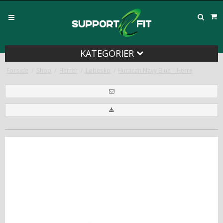
KATEGORIER
Forside
/
Shop
/
Herrer
/
Løbesko
/
Huracan Navy Blue – Herre